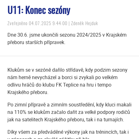
U11: Konec sezóny
Zveřejněno 04.07.2025 9:44:00 | Zdeněk Hejduk
Dne 30.6. jsme ukončili sezonu 2024/2025 v Krajském
přeboru starších přípravek.
Klukům se v sezóně dařilo střídavě, kdy podzim sezony
nám herně nevycházel a borci si zvykali po velkém
odlivu hráčů do klubu FK Teplice na hru i tempo
Krajského přeboru.
Po zimní přípravě a zimním soustředění, kdy kluci makali
na 110% se klukům začalo dařit za velké podpory rodičů
jak na satelitech Krajského přeboru, tak i na turnajích.
Díky všem za předváděné výkony jak na trénincích, tak i