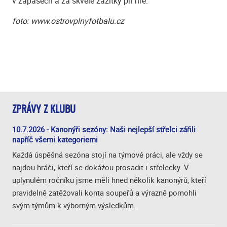
v zápasech a za skvělé zážitky při hře.
foto: www.ostrovplnyfotbalu.cz
ZPRÁVY Z KLUBU
10.7.2026 - Kanonýři sezóny: Naši nejlepší střelci zářili
napříč všemi kategoriemi
Každá úspěšná sezóna stojí na týmové práci, ale vždy se
najdou hráči, kteří se dokážou prosadit i střelecky. V
uplynulém ročníku jsme měli hned několik kanonýrů, kteří
pravidelně zatěžovali konta soupeřů a výrazně pomohli
svým týmům k výborným výsledkům.