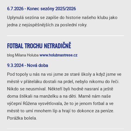
6.7.2026 - Konec sezóny 2025/2026
Uplynulá sezóna se zapíše do historie našeho klubu jako
jedna z nejúspěšnějších za poslední roky.
FOTBAL TROCHU NETRADIČNĚ
blog Milana Holuba
www.holubnastrese.cz
9.3.2024 - Nová doba
Pod topoly u nás na vsi jsme ze staré školy a když jsme ve
městě v přáteláku dostali na prdel, nebylo nikomu do řeči.
Nikdo se neusmíval. Někteří byli hodně nasraní a ještě
doma štěkali na manželku a na děti. Marně nám naše
výčepní Růžena vysvětlovala, že to je jenom fotbal a ve
městě to umí mnohem líp a hrají to dokonce za peníze.
Porážka bolela.