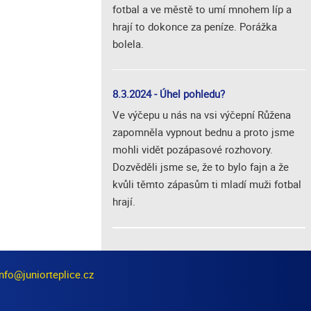
fotbal a ve městě to umí mnohem líp a
hrají to dokonce za peníze. Porážka
bolela.
8.3.2024 - Úhel pohledu?
Ve výčepu u nás na vsi výčepní Růžena
zapomněla vypnout bednu a proto jsme
mohli vidět pozápasové rozhovory.
Dozvěděli jsme se, že to bylo fajn a že
kvůli těmto zápasům ti mladí muži fotbal
hrají.
info@juniorteplice.cz