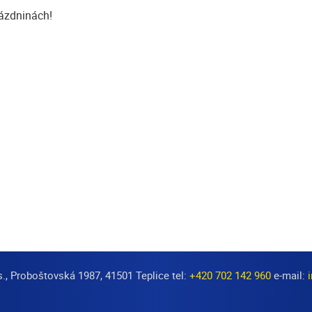
ázdninách!
s., Proboštovská 1987, 41501 Teplice tel:
+420 702 142 960
e-mail: