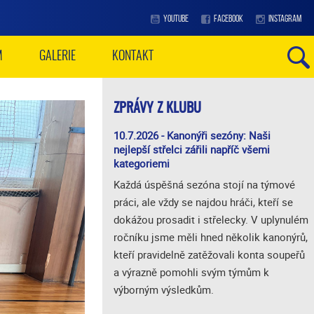
YOUTUBE
FACEBOOK
INSTAGRAM
M
GALERIE
KONTAKT
ZPRÁVY Z KLUBU
10.7.2026 - Kanonýři sezóny: Naši
nejlepší střelci zářili napříč všemi
kategoriemi
Každá úspěšná sezóna stojí na týmové
práci, ale vždy se najdou hráči, kteří se
dokážou prosadit i střelecky. V uplynulém
ročníku jsme měli hned několik kanonýrů,
kteří pravidelně zatěžovali konta soupeřů
a výrazně pomohli svým týmům k
výborným výsledkům.