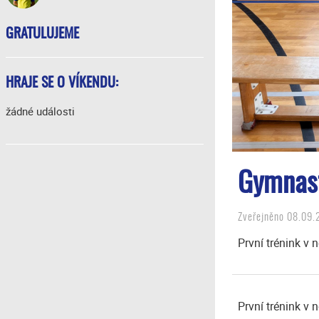
GRATULUJEME
HRAJE SE O VÍKENDU:
žádné události
Gymnast
Zveřejněno 08.09.
První trénink v
První trénink v