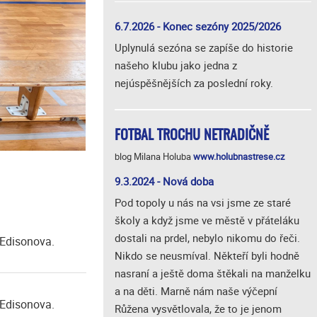
6.7.2026 - Konec sezóny 2025/2026
Uplynulá sezóna se zapíše do historie
našeho klubu jako jedna z
nejúspěšnějších za poslední roky.
FOTBAL TROCHU NETRADIČNĚ
blog Milana Holuba
www.holubnastrese.cz
9.3.2024 - Nová doba
Pod topoly u nás na vsi jsme ze staré
školy a když jsme ve městě v přáteláku
dostali na prdel, nebylo nikomu do řeči.
 Edisonova.
Nikdo se neusmíval. Někteří byli hodně
nasraní a ještě doma štěkali na manželku
a na děti. Marně nám naše výčepní
 Edisonova.
Růžena vysvětlovala, že to je jenom