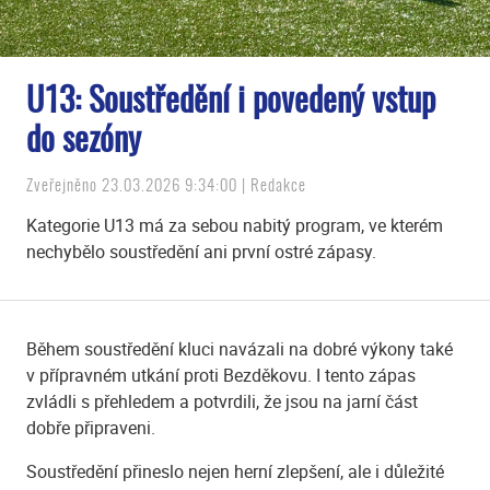
U13: Soustředění i povedený vstup
do sezóny
Zveřejněno 23.03.2026 9:34:00 | Redakce
Kategorie U13 má za sebou nabitý program, ve kterém
nechybělo soustředění ani první ostré zápasy.
Během soustředění kluci navázali na dobré výkony také
v přípravném utkání proti Bezděkovu. I tento zápas
zvládli s přehledem a potvrdili, že jsou na jarní část
dobře připraveni.
Soustředění přineslo nejen herní zlepšení, ale i důležité