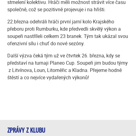
stmelení kolektivu. Hráči měli možnost strávit více času
společně, což se pozitivně projevuje i na hřišti.
22.března odehráli hráči první jarní kolo Krajského
přeboru proti Rumburku, kde předvedli skvělý výkon a
soupeři nastříleli celkem 23 branek. Tým tak ukázal svou
ofenzivní sílu i chuť do nové sezóny.
Další výzva čeká tým už ve čtvrtek 26. března, kdy se
představí na turnaji Planeo Cup. Soupeři jim budou týmy
z Litvínova, Loun, Litoměřic a Kladna. Přejeme hodně
štěstí a co nejvíce vydařených výkonů!
ZPRÁVY Z KLUBU