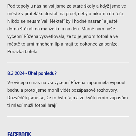
Pod topoly u nás na vsi jsme ze staré školy a když jsme ve
městě v přáteláku dostali na prdel, nebylo nikomu do řeči.
Nikdo se neusmíval. Někteří byli hodně nasraní a ještě
doma štěkali na manželku a na děti. Marně nám naše
výčepní Růžena vysvětlovala, že to je jenom fotbal a ve
městě to umí mnohem líp a hrají to dokonce za peníze.
Porážka bolela.
8.3.2024 - Úhel pohledu?
Ve výčepu u nás na vsi výčepní Růžena zapomněla vypnout
bednu a proto jsme mohli vidět pozápasové rozhovory.
Dozvěděli jsme se, že to bylo fajn a že kvůli těmto zápasům
ti mladí muži fotbal hrají.
FACEBOOK