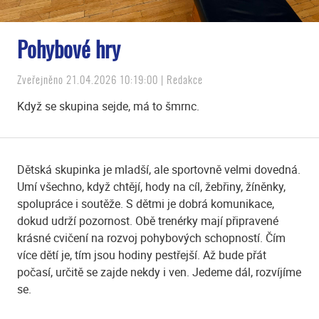
Pohybové hry
Zveřejněno 21.04.2026 10:19:00 | Redakce
Když se skupina sejde, má to šmrnc.
Dětská skupinka je mladší, ale sportovně velmi dovedná.
Umí všechno, když chtějí, hody na cíl, žebřiny, žíněnky,
spolupráce i soutěže. S dětmi je dobrá komunikace,
dokud udrží pozornost. Obě trenérky mají připravené
krásné cvičení na rozvoj pohybových schopností. Čím
více dětí je, tím jsou hodiny pestřejší. Až bude přát
počasí, určitě se zajde nekdy i ven. Jedeme dál, rozvíjíme
se.