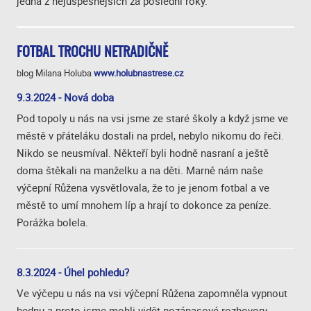
jedna z nejúspěšnějších za poslední roky.
FOTBAL TROCHU NETRADIČNĚ
blog Milana Holuba
www.holubnastrese.cz
9.3.2024 - Nová doba
Pod topoly u nás na vsi jsme ze staré školy a když jsme ve
městě v přáteláku dostali na prdel, nebylo nikomu do řeči.
Nikdo se neusmíval. Někteří byli hodně nasraní a ještě
doma štěkali na manželku a na děti. Marně nám naše
výčepní Růžena vysvětlovala, že to je jenom fotbal a ve
městě to umí mnohem líp a hrají to dokonce za peníze.
Porážka bolela.
8.3.2024 - Úhel pohledu?
Ve výčepu u nás na vsi výčepní Růžena zapomněla vypnout
bednu a proto jsme mohli vidět pozápasové rozhovory.