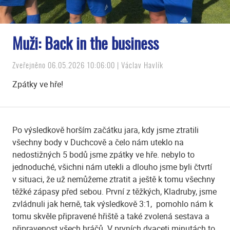
Muži: Back in the business
Zveřejněno 06.05.2026 10:06:00 | Václav Havlík
Zpátky ve hře!
Po výsledkově horším začátku jara, kdy jsme ztratili
všechny body v Duchcově a čelo nám uteklo na
nedostižných 5 bodů jsme zpátky ve hře. nebylo to
jednoduché, všichni nám utekli a dlouho jsme byli čtvrtí
v situaci, že už nemůžeme ztratit a ještě k tomu všechny
těžké zápasy před sebou. První z těžkých, Kladruby, jsme
zvládnuli jak herně, tak výsledkově 3:1, pomohlo nám k
tomu skvěle připravené hřiště a také zvolená sestava a
připravenost všech hráčů. V prvních dvaceti minutách to