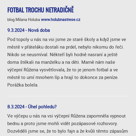
FOTBAL TROCHU NETRADIČNĚ
blog Milana Holuba
www.holubnastrese.cz
9.3.2024 - Nová doba
Pod topoly u nás na vsi jsme ze staré školy a když jsme ve
městě v přáteláku dostali na prdel, nebylo nikomu do řeči.
Nikdo se neusmíval. Někteří byli hodně nasraní a ještě
doma štěkali na manželku a na děti. Marně nám naše
výčepní Růžena vysvětlovala, že to je jenom fotbal a ve
městě to umí mnohem líp a hrají to dokonce za peníze.
Porážka bolela.
8.3.2024 - Úhel pohledu?
Ve výčepu u nás na vsi výčepní Růžena zapomněla vypnout
bednu a proto jsme mohli vidět pozápasové rozhovory.
Dozvěděli jsme se, že to bylo fajn a že kvůli těmto zápasům