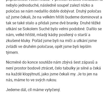
nebylo jednoduché, následně soupeř zalezl nízko a
poločas se nám nedařilo dobře dobývat. Druhý poločas
už jsme čekali, že na velkém hřišti budeme dominovat a
tak se také stalo a přidali jsme dvě branky. Druhé těžké
utkání se Sokolem Suché bylo velmi podobné. Dařilo se
nám, velké hřiště, mladý kádry posílený o starší a
zkušené kluky. Pořád jsme byli na míči a utkání jsme
zvládli ve druhém poločase, opět jsme byli lepším
týmem.
Nicméně do konce soutěže nám zbývá šest zápasů a
není prostor bodově ztrácet, čelo tabulky je silné a čeká
na každé klopýtnutí, jako jsme čekali my. Je to jen na
nás, máme to ve svých rukou.
Jedeme dál, cíl máme vytyčený.