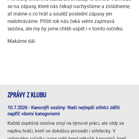
se na zápasy, které nás čekají nachystáme a zvládneme,
ať máme o co hrát a soutěž poslední zápasy jen
nedohráváme. Příští rok nás čeká velmi zajímavá
sezóna, ale my by jsme chtěli uspět i v tomto ročníku.
Makáme dál.
ZPRÁVY Z KLUBU
10.7.2026 - Kanonýři sezóny: Naši nejlepší střelci zářili
napříč všemi kategoriemi
Každá úspěšná sezóna stojí na týmové práci, ale vždy se
najdou hráči, kteří se dokážou prosadit i střelecky. V
uplynulém ročníku jsme měli hned několik kanonýrů, kteří