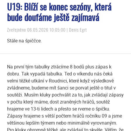
U19: Blíží se konec sezóny, která
bude doufáme ještě zajímavá
Zveřejněno 06.05.2026 10:05:00 | Denis Egrt
Stále na špiččce.
Na první tým tabulky ztrácíme 8 bodů plus zápas k
dobru. Tak vypadá tabulka. Ted o víkendu nás čeká
velmi těžké utkání v Roudnici, které když výsledkově
zvládneme, budeme mít šanci se porvat ještě o titul v
soutěži. Musím kluky pochválit za to, jak zvládají zápasy
v počtu který máme, dost zraněných hráčů, soutěž
hrajeme ve 13-ti lidech a přesto se rveme o špičku.
Zápasy hrajeme s větší počtem hráčů ročníku 09 a jsme
většinou lepším týmem nebo minimálně vyrovnaným.
Pro kluky ohromně těžké, ale zvládají to skvěle. Věřím, že