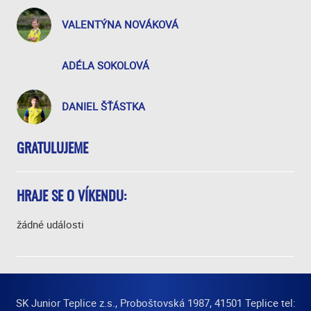
VALENTÝNA NOVÁKOVÁ
ADÉLA SOKOLOVÁ
DANIEL ŠŤÁSTKA
GRATULUJEME
HRAJE SE O VÍKENDU:
žádné události
SK Junior Teplice z.s., Proboštovská 1987, 41501 Teplice tel: