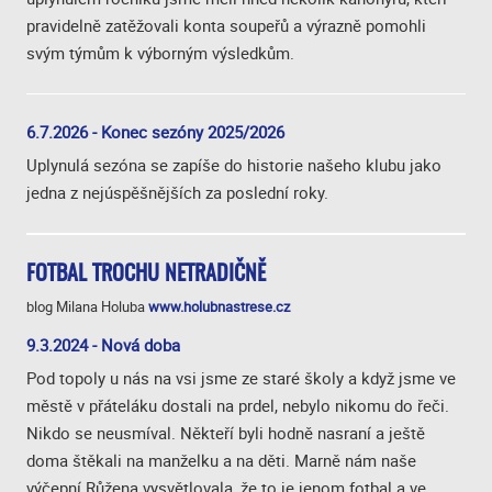
pravidelně zatěžovali konta soupeřů a výrazně pomohli
svým týmům k výborným výsledkům.
6.7.2026 - Konec sezóny 2025/2026
Uplynulá sezóna se zapíše do historie našeho klubu jako
jedna z nejúspěšnějších za poslední roky.
FOTBAL TROCHU NETRADIČNĚ
blog Milana Holuba
www.holubnastrese.cz
9.3.2024 - Nová doba
Pod topoly u nás na vsi jsme ze staré školy a když jsme ve
městě v přáteláku dostali na prdel, nebylo nikomu do řeči.
Nikdo se neusmíval. Někteří byli hodně nasraní a ještě
doma štěkali na manželku a na děti. Marně nám naše
výčepní Růžena vysvětlovala, že to je jenom fotbal a ve