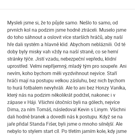
Mysleli jsme si, že to půjde samo. Nešlo to samo, od
prvních kol na podzim jsme hodně ztráceli. Muselo jsme
do toho sáhnout a oslovit více starších hráčů, aby naší
hře dali systém a hlavně klid. Abychom nebláznili. Od té
doby byly misky vah vždy na naší straně, co se herní
stránky týče. Jistí vzadu, nebezpeční vepředu, klidní
uprostřed. Velmi nepříjemný, mladý tým pro soupeře. Ani
nevím, koho bychom měli vyzdvihnout nejvíce. Staří
hráči mají na postupu velkou zásluhu, bez nich bychom
to hurá fotbalem nevyhráli. Ale to ani bez Honzy Vaníka,
který nás na podzim několikrát podržel, nakonec i v
zápase v Háji. Všichni útočníci byli na gólech, nejvíce
Dima, za ním Tomáš, následoval Kevin s Linym. Všichni
dali hodně branek a dovedli nás k postupu. Když se na
jaře přidal Standa Fišer, byli jsme o mnoho silnější. Ale
nebylo to stylem start cíl. Po třetím jarním kole, kdy jsme