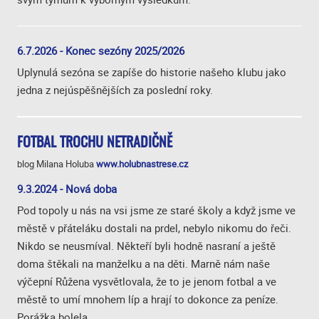
6.7.2026 - Konec sezóny 2025/2026
Uplynulá sezóna se zapíše do historie našeho klubu jako
jedna z nejúspěšnějších za poslední roky.
FOTBAL TROCHU NETRADIČNĚ
blog Milana Holuba
www.holubnastrese.cz
9.3.2024 - Nová doba
Pod topoly u nás na vsi jsme ze staré školy a když jsme ve
městě v přáteláku dostali na prdel, nebylo nikomu do řeči.
Nikdo se neusmíval. Někteří byli hodně nasraní a ještě
doma štěkali na manželku a na děti. Marně nám naše
výčepní Růžena vysvětlovala, že to je jenom fotbal a ve
městě to umí mnohem líp a hrají to dokonce za peníze.
Porážka bolela.