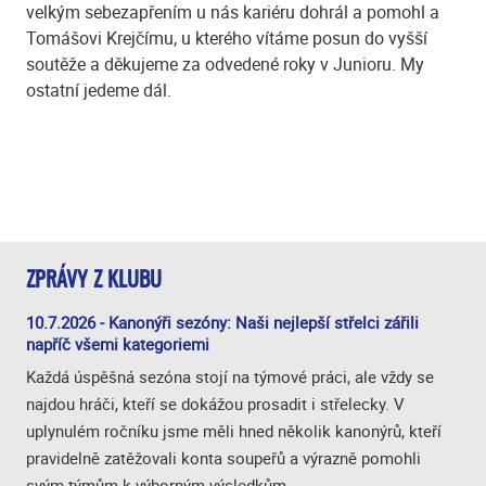
velkým sebezapřením u nás kariéru dohrál a pomohl a
Tomášovi Krejčímu, u kterého vítáme posun do vyšší
soutěže a děkujeme za odvedené roky v Junioru. My
ostatní jedeme dál.
ZPRÁVY Z KLUBU
10.7.2026 - Kanonýři sezóny: Naši nejlepší střelci zářili
napříč všemi kategoriemi
Každá úspěšná sezóna stojí na týmové práci, ale vždy se
najdou hráči, kteří se dokážou prosadit i střelecky. V
uplynulém ročníku jsme měli hned několik kanonýrů, kteří
pravidelně zatěžovali konta soupeřů a výrazně pomohli
svým týmům k výborným výsledkům.