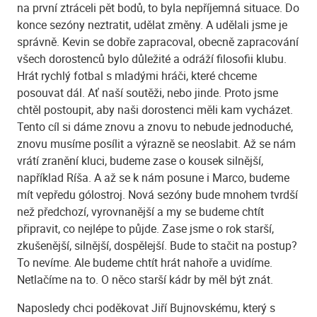
na první ztráceli pět bodů, to byla nepříjemná situace. Do
konce sezóny neztratit, udělat změny. A udělali jsme je
správně. Kevin se dobře zapracoval, obecně zapracování
všech dorostenců bylo důležité a odráží filosofii klubu.
Hrát rychlý fotbal s mladými hráči, které chceme
posouvat dál. Ať naší soutěži, nebo jinde. Proto jsme
chtěl postoupit, aby naši dorostenci měli kam vycházet.
Tento cíl si dáme znovu a znovu to nebude jednoduché,
znovu musíme posílit a výrazně se neoslabit. Až se nám
vrátí zranění kluci, budeme zase o kousek silnější,
například Ríša. A až se k nám posune i Marco, budeme
mít vepředu gólostroj. Nová sezóny bude mnohem tvrdší
než předchozí, vyrovnanější a my se budeme chtít
připravit, co nejlépe to půjde. Zase jsme o rok starší,
zkušenější, silnější, dospělejší. Bude to stačit na postup?
To nevíme. Ale budeme chtít hrát nahoře a uvidíme.
Netlačíme na to. O něco starší kádr by měl být znát.
Naposledy chci poděkovat Jiří Bujnovskému, který s