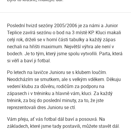
Poslední hvizd sezóny 2005/2006 je za námi a Junior
Teplice zavírá sezónu o bod na 3 místě KP. Kluci makali
celý rok, drželi se v horní části tabulky a každý zápas
nechali na hřišti maximum. Největší výhra ale není v
bodech. Je to tým, který jsme spolu vytvořili. Parta, která
si věří a baví ji fotbal.
Po letech na lavičce Junioru se s klubem loučím.
Neodcházím se smutkem, ale s velkým vděkem. Děkuju
vedení klubu za důvěru, rodičům za podporu na
zápasech i v tréninku a hlavně vám, kluci. Za každý
trénink, za boj do poslední minuty, za to, že jste
reprezentovali dres Junioru se ctí.
Vám přeju, ať vás fotbal dál baví a posouvá. Na
základech, které jsme tady postavili, můžete stavět dál.