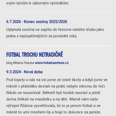
svým týmům k výborným výsledkům.
6.7.2026 - Konec sezóny 2025/2026
Uplynulá sezóna se zapíše do historie našeho klubu jako
jedna z nejúspěšnějších za poslední roky.
FOTBAL TROCHU NETRADIČNĚ
blog Milana Holuba
www.holubnastrese.cz
9.3.2024 - Nová doba
Pod topoly u nás na vsi jsme ze staré školy a když jsme ve
městě v přáteláku dostali na prdel, nebylo nikomu do řeči.
Nikdo se neusmíval. Někteří byli hodně nasraní a ještě
doma štěkali na manželku a na děti. Marně nám naše
výčepní Růžena vysvětlovala, že to je jenom fotbal a ve
městě to umí mnohem líp a hrají to dokonce za peníze.