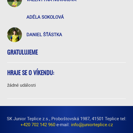
ADÉLA SOKOLOVÁ
DANIEL ŠŤÁSTKA
GRATULUJEME
HRAJE SE O VÍKENDU:
žádné události
SK Junior Teplice z.s., Proboštovská 1987, 41501 Teplice tel:
+420 702 142 960
e-mail:
info@juniorteplice.cz