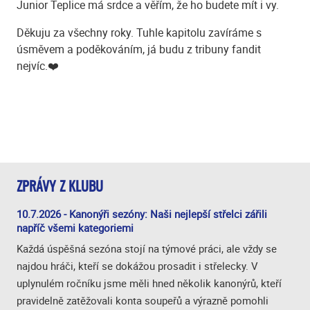
Junior Teplice má srdce a věřím, že ho budete mít i vy.
Děkuju za všechny roky. Tuhle kapitolu zavíráme s
úsměvem a poděkováním, já budu z tribuny fandit
nejvíc.❤️
ZPRÁVY Z KLUBU
10.7.2026 - Kanonýři sezóny: Naši nejlepší střelci zářili
napříč všemi kategoriemi
Každá úspěšná sezóna stojí na týmové práci, ale vždy se
najdou hráči, kteří se dokážou prosadit i střelecky. V
uplynulém ročníku jsme měli hned několik kanonýrů, kteří
pravidelně zatěžovali konta soupeřů a výrazně pomohli