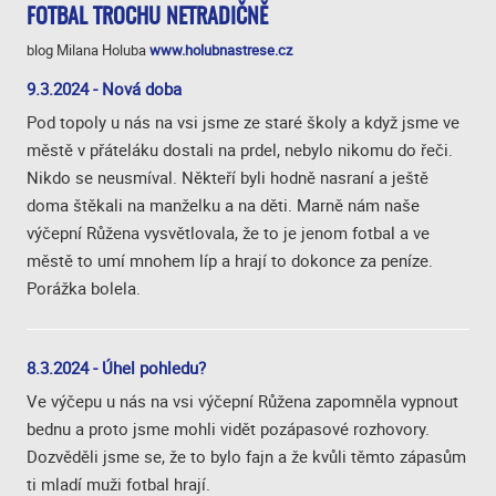
FOTBAL TROCHU NETRADIČNĚ
blog Milana Holuba
www.holubnastrese.cz
9.3.2024 - Nová doba
Pod topoly u nás na vsi jsme ze staré školy a když jsme ve
městě v přáteláku dostali na prdel, nebylo nikomu do řeči.
Nikdo se neusmíval. Někteří byli hodně nasraní a ještě
doma štěkali na manželku a na děti. Marně nám naše
výčepní Růžena vysvětlovala, že to je jenom fotbal a ve
městě to umí mnohem líp a hrají to dokonce za peníze.
Porážka bolela.
8.3.2024 - Úhel pohledu?
Ve výčepu u nás na vsi výčepní Růžena zapomněla vypnout
bednu a proto jsme mohli vidět pozápasové rozhovory.
Dozvěděli jsme se, že to bylo fajn a že kvůli těmto zápasům
ti mladí muži fotbal hrají.