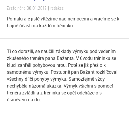
Zveřejněno 30.01.2017 | redakce
Pomalu ale jistě vítězíme nad nemocemi a vracíme se k
hojné účasti na každém tréninku.
Ti co dorazili, se naučili základy výmyku pod vedením
zkušeného trenéra pana Bažanta. V úvodu tréninku se
kluci zahřáli pohybovou hrou. Poté se již přešlo k
samotnému výmyku. Postupně pan Bažant rozklíčoval
všechny dílčí pohyby výmyku. Samozřejmě vždy
nechyběla názorná ukázka. Výmyk všichni s pomocí
trenéra zvládli a z tréninku se opět odcházelo s
úsměvem na rtu.