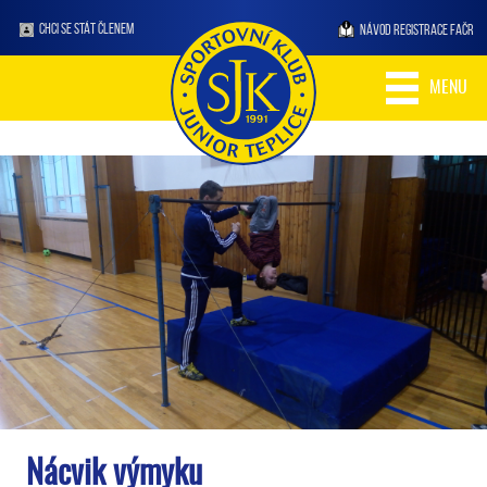
CHCI SE STÁT ČLENEM
NÁVOD REGISTRACE FAČR
MENU
Nácvik výmyku