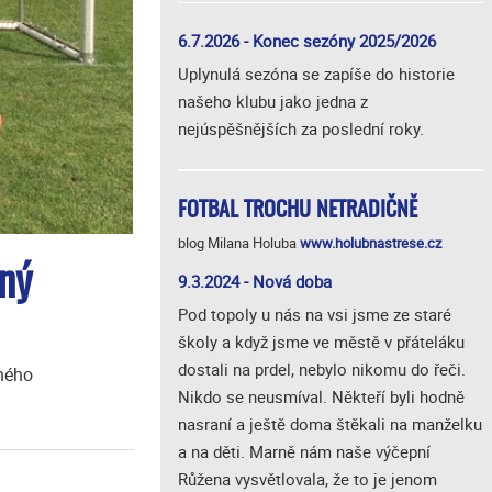
6.7.2026 - Konec sezóny 2025/2026
Uplynulá sezóna se zapíše do historie
našeho klubu jako jedna z
nejúspěšnějších za poslední roky.
FOTBAL TROCHU NETRADIČNĚ
blog Milana Holuba
www.holubnastrese.cz
šný
9.3.2024 - Nová doba
Pod topoly u nás na vsi jsme ze staré
školy a když jsme ve městě v přáteláku
dostali na prdel, nebylo nikomu do řeči.
eného
Nikdo se neusmíval. Někteří byli hodně
nasraní a ještě doma štěkali na manželku
a na děti. Marně nám naše výčepní
Růžena vysvětlovala, že to je jenom