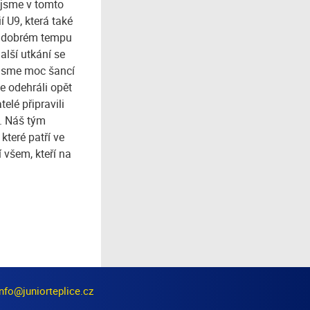
e jsme v tomto
í U9, která také
 v dobrém tempu
alší utkání se
t jsme moc šancí
je odehráli opět
elé připravili
i. Náš tým
které patří ve
 všem, kteří na
info@juniorteplice.cz