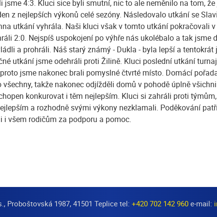
i jsme 4:3. Kluci sice byli smutní, nic to ale neměnilo na tom, ž
den z nejlepších výkonů celé sezóny. Následovalo utkání se Slavi
hna utkání vyhrála. Naši kluci však v tomto utkání pokračovali
ráli 2:0. Nejspíš uspokojení po výhře nás ukolébalo a tak jsme d
dli a prohráli. Náš starý známý - Dukla - byla lepší a tentokrá
čné utkání jsme odehráli proti Žilině. Kluci poslední utkání turna
 proto jsme nakonec brali pomyslné čtvrté místo. Domácí pořadat
o všechny, takže nakonec odjížděli domů v pohodě úplně všichn
schopen konkurovat i těm nejlepším. Kluci si zahráli proti týmům, 
 nejlepším a rozhodně svými výkony nezklamali. Poděkování patří
ili i všem rodičům za podporu a pomoc.
s., Proboštovská 1987, 41501 Teplice tel:
+420 702 142 960
e-mail: