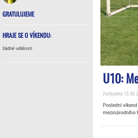
GRATULUJEME
HRAJE SE O VÍKENDU:
žádné události
U10: Me
Zveřejněno 13.06.
Poslední víkend
mezinárodního tu