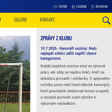
YOUTUBE
FACEBOOK
INSTAGRAM
M
GALERIE
KONTAKT
ZPRÁVY Z KLUBU
10.7.2026 - Kanonýři sezóny: Naši
nejlepší střelci zářili napříč všemi
kategoriemi
Každá úspěšná sezóna stojí na týmové
práci, ale vždy se najdou hráči, kteří se
dokážou prosadit i střelecky. V uplynulém
ročníku jsme měli hned několik kanonýrů,
kteří pravidelně zatěžovali konta soupeřů
a výrazně pomohli svým týmům k
výborným výsledkům.