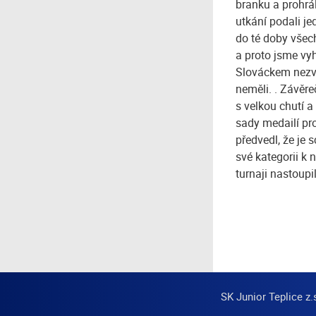
branku a prohrál
utkání podali je
do té doby všec
a proto jsme vyh
Slováckem nezvlá
neměli. . Závěre
s velkou chutí a
sady medailí pr
předvedl, že je 
své kategorii k
turnaji nastoup
SK Junior Teplice z.