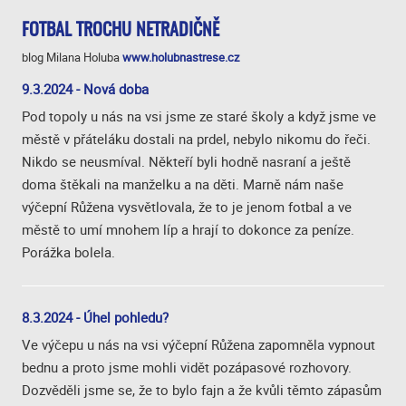
FOTBAL TROCHU NETRADIČNĚ
blog Milana Holuba
www.holubnastrese.cz
9.3.2024 - Nová doba
Pod topoly u nás na vsi jsme ze staré školy a když jsme ve
městě v přáteláku dostali na prdel, nebylo nikomu do řeči.
Nikdo se neusmíval. Někteří byli hodně nasraní a ještě
doma štěkali na manželku a na děti. Marně nám naše
výčepní Růžena vysvětlovala, že to je jenom fotbal a ve
městě to umí mnohem líp a hrají to dokonce za peníze.
Porážka bolela.
8.3.2024 - Úhel pohledu?
Ve výčepu u nás na vsi výčepní Růžena zapomněla vypnout
bednu a proto jsme mohli vidět pozápasové rozhovory.
Dozvěděli jsme se, že to bylo fajn a že kvůli těmto zápasům