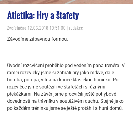
Atletika: Hry a štafety
Zveřejněno 12.06.2018 10:51:00 | redakce
Závodíme zábavnou formou.
Úvodní rozcvičení proběhlo pod vedením pana trenéra. V
rámci rozcvičky jsme si zahráli hry jako mrkve, dále
bomba, potopa, vítr a na konec klasickou honičku. Po
rozcvičce jsme soutěžili ve štafetách s různými
překážkami. Na závěr jsme procvičili ještě pohybové
dovednosti na trávníku v soutěživém duchu. Stejně jako
po každém tréninku jsme se ještě protáhli a hurá domů.