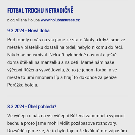
FOTBAL TROCHU NETRADIČNĚ
blog Milana Holuba
www.holubnastrese.cz
9.3.2024 - Nová doba
Pod topoly u nás na vsi jsme ze staré školy a když jsme ve
městě v přáteláku dostali na prdel, nebylo nikomu do řeči.
Nikdo se neusmíval. Někteří byli hodně nasraní a ještě
doma štěkali na manželku a na děti. Marně nám naše
výčepní Růžena vysvětlovala, že to je jenom fotbal a ve
městě to umí mnohem líp a hrají to dokonce za peníze.
Porážka bolela.
8.3.2024 - Úhel pohledu?
Ve výčepu u nás na vsi výčepní Růžena zapomněla vypnout
bednu a proto jsme mohli vidět pozápasové rozhovory.
Dozvěděli jsme se, že to bylo fajn a že kvůli těmto zápasům