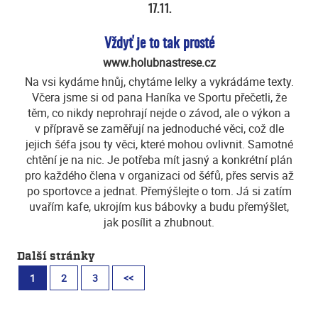
17.11.
Vždyť je to tak prosté
www.holubnastrese.cz
Na vsi kydáme hnůj, chytáme lelky a vykrádáme texty.
Včera jsme si od pana Haníka ve Sportu přečetli, že
těm, co nikdy neprohrají nejde o závod, ale o výkon a
v přípravě se zaměřují na jednoduché věci, což dle
jejich šéfa jsou ty věci, které mohou ovlivnit. Samotné
chtění je na nic. Je potřeba mít jasný a konkrétní plán
pro každého člena v organizaci od šéfů, přes servis až
po sportovce a jednat. Přemýšlejte o tom. Já si zatím
uvařím kafe, ukrojím kus bábovky a budu přemýšlet,
jak posílit a zhubnout.
Další stránky
1
2
3
<<