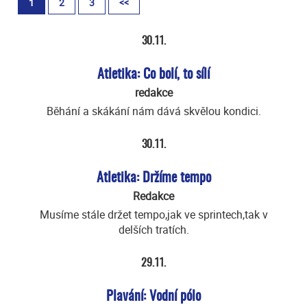
1
2
3
<<
30.11.
Atletika: Co bolí, to sílí
redakce
Běhání a skákání nám dává skvělou kondici.
30.11.
Atletika: Držíme tempo
Redakce
Musíme stále držet tempo,jak ve sprintech,tak v
delších tratích.
29.11.
Plavání: Vodní pólo