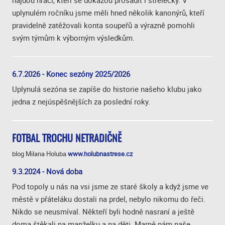
najdou hráči, kteří se dokážou prosadit i střelecky. V
uplynulém ročníku jsme měli hned několik kanonýrů, kteří
pravidelně zatěžovali konta soupeřů a výrazně pomohli
svým týmům k výborným výsledkům.
6.7.2026 - Konec sezóny 2025/2026
Uplynulá sezóna se zapíše do historie našeho klubu jako
jedna z nejúspěšnějších za poslední roky.
FOTBAL TROCHU NETRADIČNĚ
blog Milana Holuba
www.holubnastrese.cz
9.3.2024 - Nová doba
Pod topoly u nás na vsi jsme ze staré školy a když jsme ve
městě v přáteláku dostali na prdel, nebylo nikomu do řeči.
Nikdo se neusmíval. Někteří byli hodně nasraní a ještě
doma štěkali na manželku a na děti. Marně nám naše