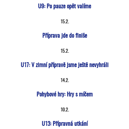
U9: Po pauze opět valíme
15.2.
Příprava jde do finiše
15.2.
U17: V zimní přípravě jsme ještě nevyhráli
14.2.
Pohybové hry: Hry s míčem
10.2.
U13: Přípravná utkání