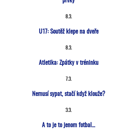
prvky
8.3.
U17: Soutěž klepe na dveře
8.3.
Atletika: Zpátky v tréninku
7.3.
Nemusí sypat, stačí když klouže?
3.3.
A to je to jenom fotbal…