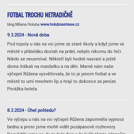
FOTBAL TROCHU NETRADIČNĚ
blog Milana Holuba
www.holubnastrese.cz
9.3.2024 - Nová doba
Pod topoly u nás na vsi jsme ze staré školy a když jsme ve
městě v přáteláku dostali na prdel, nebylo nikomu do řeči.
Nikdo se neusmíval. Někteří byli hodně nasraní a ještě
doma štěkali na manželku a na děti. Marně nám naše
výčepní Růžena vysvětlovala, že to je jenom fotbal a ve
městě to umí mnohem líp a hrají to dokonce za peníze.
Porážka bolela.
8.3.2024 - Úhel pohledu?
Ve výčepu u nás na vsi výčepní Růžena zapomněla vypnout
bednu a proto jsme mohli vidět pozápasové rozhovory.