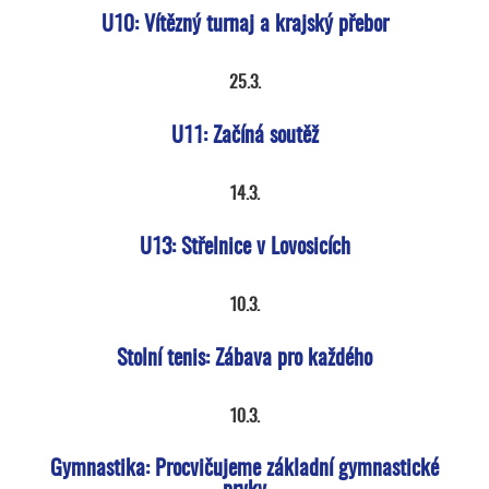
U10: Vítězný turnaj a krajský přebor
25.3.
U11: Začíná soutěž
14.3.
U13: Střelnice v Lovosicích
10.3.
Stolní tenis: Zábava pro každého
10.3.
Gymnastika: Procvičujeme základní gymnastické