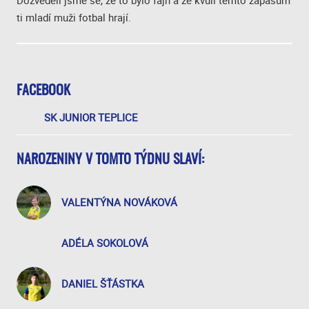
Dozvěděli jsme se, že to bylo fajn a že kvůli těmto zápasům
ti mladí muži fotbal hrají.
FACEBOOK
SK JUNIOR TEPLICE
NAROZENINY V TOMTO TÝDNU SLAVÍ:
VALENTÝNA NOVÁKOVÁ
ADÉLA SOKOLOVÁ
DANIEL ŠŤÁSTKA