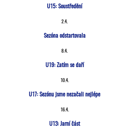
U15: Soustředění
2.4.
Sezóna odstartovala
8.4.
U19: Zatím se daří
10.4.
U17: Sezónu jsme nezačali nejlépe
16.4.
U13: Jarní část