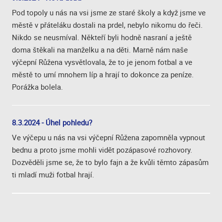
Pod topoly u nás na vsi jsme ze staré školy a když jsme ve
městě v přáteláku dostali na prdel, nebylo nikomu do řeči.
Nikdo se neusmíval. Někteří byli hodně nasraní a ještě
doma štěkali na manželku a na děti. Marně nám naše
výčepní Růžena vysvětlovala, že to je jenom fotbal a ve
městě to umí mnohem líp a hrají to dokonce za peníze.
Porážka bolela.
8.3.2024 - Úhel pohledu?
Ve výčepu u nás na vsi výčepní Růžena zapomněla vypnout
bednu a proto jsme mohli vidět pozápasové rozhovory.
Dozvěděli jsme se, že to bylo fajn a že kvůli těmto zápasům
ti mladí muži fotbal hrají.