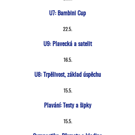
U7: Bambini Cup
22.5.
U9: Plavecká a satelit
16.5.
U8: Trpělivost, základ úspěchu
15.5.
Plavání: Testy a šipky
15.5.