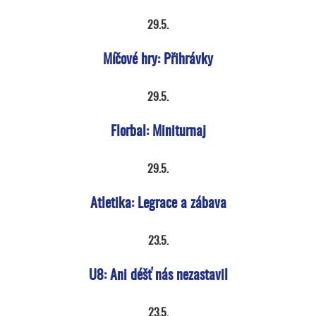
29.5.
Míčové hry: Přihrávky
29.5.
Florbal: Miniturnaj
29.5.
Atletika: Legrace a zábava
23.5.
U8: Ani déšť nás nezastavil
23.5.