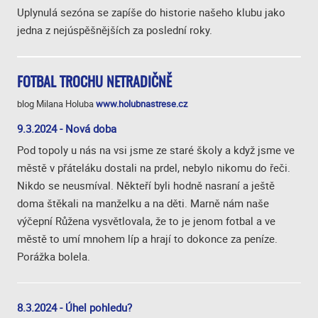
Uplynulá sezóna se zapíše do historie našeho klubu jako
jedna z nejúspěšnějších za poslední roky.
FOTBAL TROCHU NETRADIČNĚ
blog Milana Holuba
www.holubnastrese.cz
9.3.2024 - Nová doba
Pod topoly u nás na vsi jsme ze staré školy a když jsme ve
městě v přáteláku dostali na prdel, nebylo nikomu do řeči.
Nikdo se neusmíval. Někteří byli hodně nasraní a ještě
doma štěkali na manželku a na děti. Marně nám naše
výčepní Růžena vysvětlovala, že to je jenom fotbal a ve
městě to umí mnohem líp a hrají to dokonce za peníze.
Porážka bolela.
8.3.2024 - Úhel pohledu?