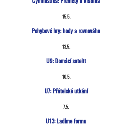
Gymnastika: Přemety a kladina
15.5.
Pohybové hry: hody a rovnováha
13.5.
U9: Domácí satelit
10.5.
U7: Přátelské utkání
7.5.
U13: Ladíme formu