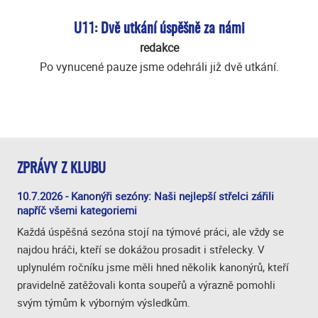
U11: Dvě utkání úspěšně za námi
redakce
Po vynucené pauze jsme odehráli již dvě utkání.
ZPRÁVY Z KLUBU
10.7.2026 - Kanonýři sezóny: Naši nejlepší střelci zářili
napříč všemi kategoriemi
Každá úspěšná sezóna stojí na týmové práci, ale vždy se
najdou hráči, kteří se dokážou prosadit i střelecky. V
uplynulém ročníku jsme měli hned několik kanonýrů, kteří
pravidelně zatěžovali konta soupeřů a výrazně pomohli
svým týmům k výborným výsledkům.