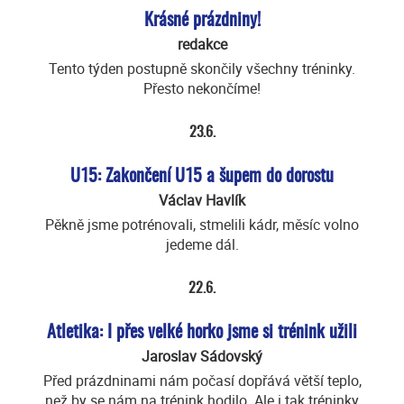
Krásné prázdniny!
redakce
Tento týden postupně skončily všechny tréninky.
Přesto nekončíme!
23.6.
U15: Zakončení U15 a šupem do dorostu
Václav Havlík
Pěkně jsme potrénovali, stmelili kádr, měsíc volno
jedeme dál.
22.6.
Atletika: I přes velké horko jsme si trénink užili
Jaroslav Sádovský
Před prázdninami nám počasí dopřává větší teplo,
než by se nám na trénink hodilo. Ale i tak tréninky