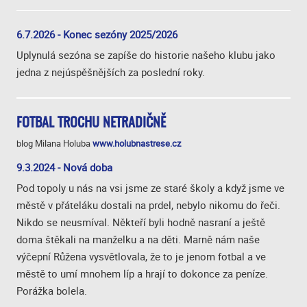
6.7.2026 - Konec sezóny 2025/2026
Uplynulá sezóna se zapíše do historie našeho klubu jako
jedna z nejúspěšnějších za poslední roky.
FOTBAL TROCHU NETRADIČNĚ
blog Milana Holuba
www.holubnastrese.cz
9.3.2024 - Nová doba
Pod topoly u nás na vsi jsme ze staré školy a když jsme ve
městě v přáteláku dostali na prdel, nebylo nikomu do řeči.
Nikdo se neusmíval. Někteří byli hodně nasraní a ještě
doma štěkali na manželku a na děti. Marně nám naše
výčepní Růžena vysvětlovala, že to je jenom fotbal a ve
městě to umí mnohem líp a hrají to dokonce za peníze.
Porážka bolela.