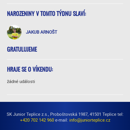
NAROZENINY V TOMTO TÝDNU SLAVÍ:
JAKUB ARNOŠT
GRATULUJEME
HRAJE SE O VÍKENDU:
žádné události
SK Junior Teplice z.s., Proboštovská 1987, 41501 Teplice tel:
+420 702 142 960
e-mail:
info@juniorteplice.cz