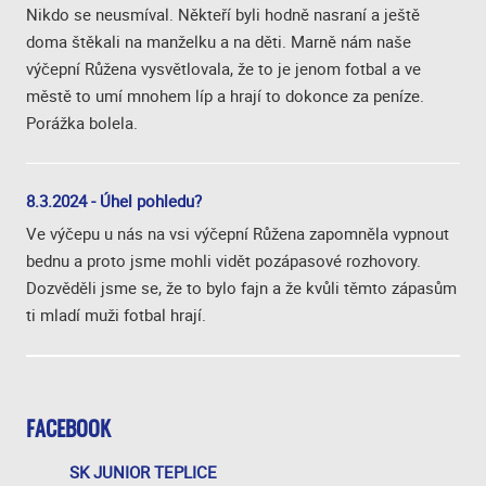
Nikdo se neusmíval. Někteří byli hodně nasraní a ještě
doma štěkali na manželku a na děti. Marně nám naše
výčepní Růžena vysvětlovala, že to je jenom fotbal a ve
městě to umí mnohem líp a hrají to dokonce za peníze.
Porážka bolela.
8.3.2024 - Úhel pohledu?
Ve výčepu u nás na vsi výčepní Růžena zapomněla vypnout
bednu a proto jsme mohli vidět pozápasové rozhovory.
Dozvěděli jsme se, že to bylo fajn a že kvůli těmto zápasům
ti mladí muži fotbal hrají.
FACEBOOK
SK JUNIOR TEPLICE