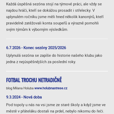
Každá úspěšná sezóna stojí na týmové práci, ale vždy se
najdou hráči, kteří se dokážou prosadit i střelecky. V
uplynulém ročníku jsme měli hned několik kanonýrů, kteří
pravidelně zatěžovali konta soupeřů a výrazně pomohli
svým týmům k výborným výsledkům.
6.7.2026 - Konec sezóny 2025/2026
Uplynulá sezóna se zapíše do historie našeho klubu jako
jedna z nejúspěšnějších za poslední roky.
FOTBAL TROCHU NETRADIČNĚ
blog Milana Holuba
www.holubnastrese.cz
9.3.2024 - Nová doba
Pod topoly u nás na vsi jsme ze staré školy a když jsme ve
městě v přáteláku dostali na prdel, nebylo nikomu do řeči.