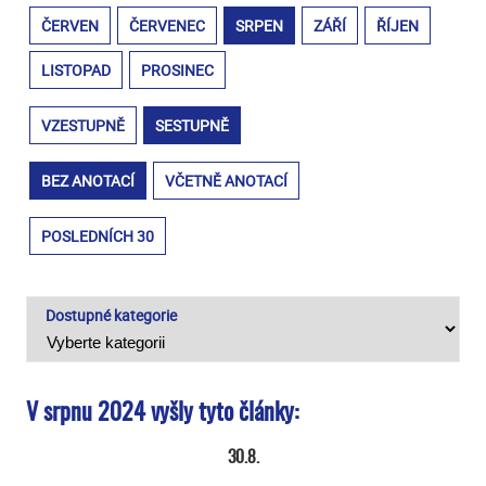
ČERVEN
ČERVENEC
SRPEN
ZÁŘÍ
ŘÍJEN
LISTOPAD
PROSINEC
VZESTUPNĚ
SESTUPNĚ
BEZ ANOTACÍ
VČETNĚ ANOTACÍ
POSLEDNÍCH 30
Dostupné kategorie
V srpnu 2024 vyšly tyto články:
30.8.