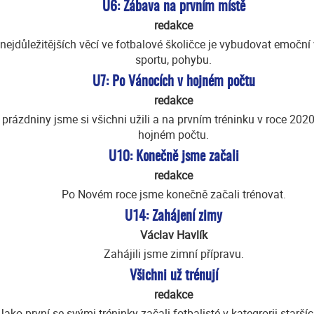
U6: Zábava na prvním místě
redakce
nejdůležitějších věcí ve fotbalové školičce je vybudovat emoční 
sportu, pohybu.
U7: Po Vánocích v hojném počtu
redakce
prázdniny jsme si všichni užili a na prvním tréninku v roce 2020
hojném počtu.
U10: Konečně jsme začali
redakce
Po Novém roce jsme konečně začali trénovat.
U14: Zahájení zimy
Václav Havlík
Zahájili jsme zimní přípravu.
Všichni už trénují
redakce
Jako první se svými tréninky začali fotbalisté v kategrorii starší