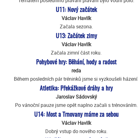
Tématem posledního plavání plavání bylo vodní pólo.
U11: Nový začátek
Václav Havlík
Začala sezona.
U13: Začátek zimy
Václav Havlík
Začala zimní část roku.
Pohybové hry: Běhání, hody a radost
reda
Během posledních pár tréninků jsme si vyzkoušeli házení
Atletika: Překážkové dráhy a hry
Jaroslav Sádovský
Po vánoční pauze jsme opět naplno začali s trénováním.
U14: Most a Trnovany máme za sebou
Václav Havlík
Dobrý vstup do nového roku.