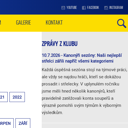
YOUTUBE
FACEBOOK
INSTAGRAM
M
GALERIE
KONTAKT
ZPRÁVY Z KLUBU
10.7.2026 - Kanonýři sezóny: Naši nejlepší
střelci zářili napříč všemi kategoriemi
Každá úspěšná sezóna stojí na týmové práci,
ale vždy se najdou hráči, kteří se dokážou
prosadit i střelecky. V uplynulém ročníku
jsme měli hned několik kanonýrů, kteří
021
2022
pravidelně zatěžovali konta soupeřů a
výrazně pomohli svým týmům k výborným
výsledkům.
SRPEN
ZÁŘÍ