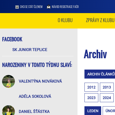
CHCI SE STÁT ČLENEM
NÁVOD REGISTRACE FAČR
O KLUBU
ZPRÁVY Z KLUBU
FACEBOOK
SK JUNIOR TEPLICE
Archiv
NAROZENINY V TOMTO TÝDNU SLAVÍ:
ARCHIV ČLÁNKŮ
VALENTÝNA NOVÁKOVÁ
2012
2013
ADÉLA SOKOLOVÁ
2023
2024
LEDEN
ÚNO
DANIEL ŠŤÁSTKA