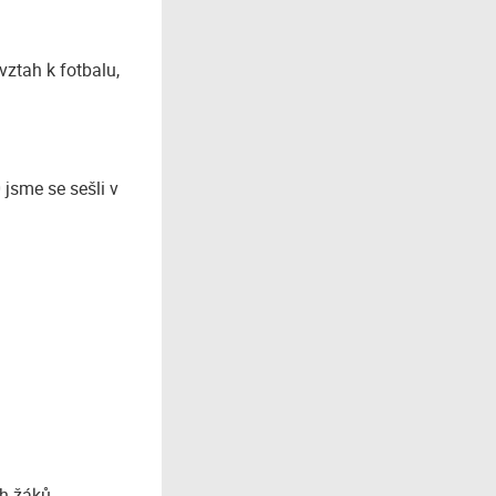
vztah k fotbalu,
 jsme se sešli v
ch žáků.