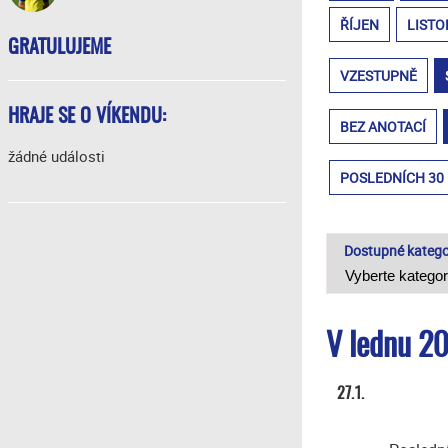
ŘÍJEN
LISTO
GRATULUJEME
VZESTUPNĚ
HRAJE SE O VÍKENDU:
BEZ ANOTACÍ
žádné události
POSLEDNÍCH 30
Dostupné katego
V lednu 20
27.1.