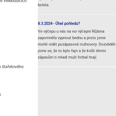
ve Velebudicích.
bolela.
8.3.2024 - Úhel pohledu?
Ve výčepu u nás na vsi výčepní Růžena
zapomněla vypnout bednu a proto jsme
mohli vidět pozápasové rozhovory. Dozvěděli
jsme se, že to bylo fajn a že kvůli těmto
zápasům ti mladí muži fotbal hrají.
u štafetového
.