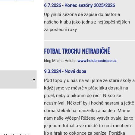
6.7.2026 - Konec sezóny 2025/2026
Uplynulá sezóna se zapíše do historie
našeho klubu jako jedna z nejúspěšnějších
za poslední roky.
FOTBAL TROCHU NETRADIČNĚ
blog Milana Holuba
www.holubnastrese.cz
9.3.2024 - Nová doba
Pod topoly u nás na vsi jsme ze staré školy a
když jsme ve městě v přáteláku dostali na
prdel, nebylo nikomu do řeči. Nikdo se
neusmíval. Někteří byli hodně nasraní a ještě
doma štěkali na manželku a na děti. Marně
nám naše výčepní Růžena vysvětlovala, že to
je jenom fotbal a ve městě to umí mnohem
líp a hrají to dokonce za peníze. Porážka