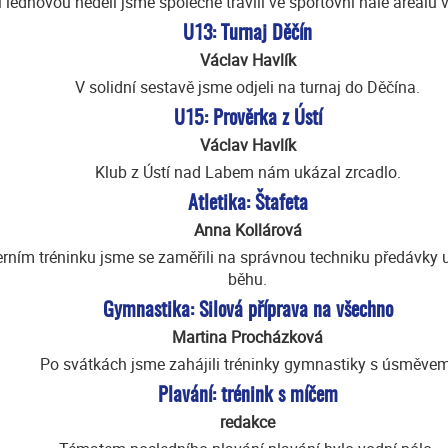
 lednovou neděli jsme společně trávili ve sportovní hale areálu 
U13: Turnaj Děčín
Václav Havlík
V solidní sestavě jsme odjeli na turnaj do Děčína.
U15: Prověrka z Ústí
Václav Havlík
Klub z Ústí nad Labem nám ukázal zrcadlo.
Atletika: Štafeta
Anna Kollárová
erním tréninku jsme se zaměřili na správnou techniku předávky 
běhu.
Gymnastika: Silová příprava na všechno
Martina Procházková
Po svátkách jsme zahájili tréninky gymnastiky s úsměvem
Plavání: trénink s míčem
redakce