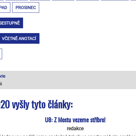
PAD
PROSINEC
SESTUPNĚ
VČETNĚ ANOTACÍ
rie
20 vyšly tyto články:
U8: Z Mostu vezeme stříbro!
redakce