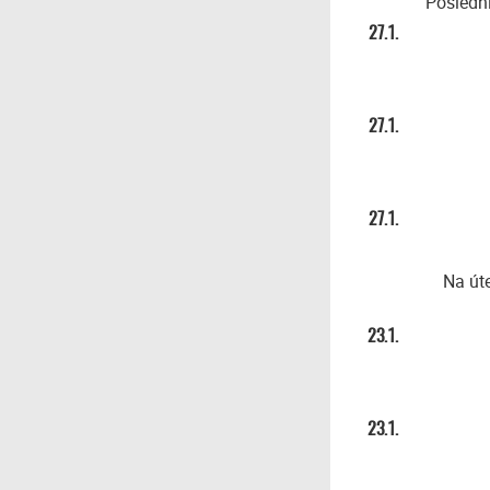
Poslední
27.1.
27.1.
27.1.
Na út
23.1.
23.1.