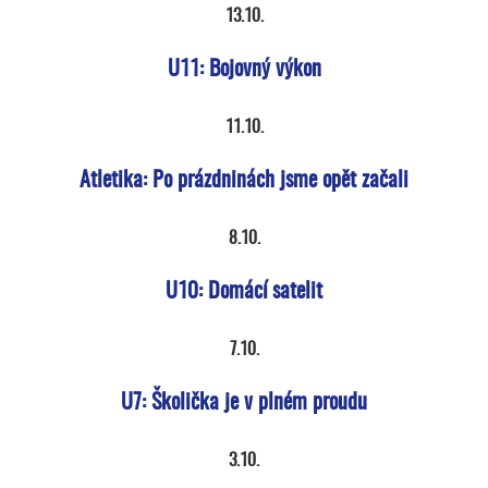
13.10.
U11: Bojovný výkon
11.10.
Atletika: Po prázdninách jsme opět začali
8.10.
U10: Domácí satelit
7.10.
U7: Školička je v plném proudu
3.10.