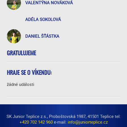
VALENTÝNA NOVÁKOVÁ
ADÉLA SOKOLOVÁ
DANIEL ŠŤÁSTKA
GRATULUJEME
HRAJE SE O VÍKENDU:
žádné události
SK Junior Teplice z.s., Proboštovská 1987, 41501 Teplice tel:
+420 702 142 960
e-mail:
info@juniorteplice.cz