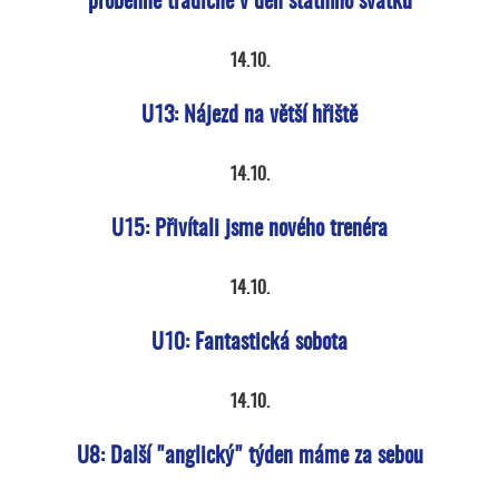
proběhne tradičně v den státního svátku
14.10.
U13: Nájezd na větší hřiště
14.10.
U15: Přivítali jsme nového trenéra
14.10.
U10: Fantastická sobota
14.10.
U8: Další "anglický" týden máme za sebou