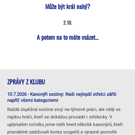
Může být král nahý?
2.10.
A potom na to máte vsázet…
ZPRÁVY Z KLUBU
10.7.2026 - Kanonýři sezóny: Naši nejlepší střelci zářili
napříč všemi kategoriemi
Každá úspěšná sezóna stojí na týmové práci, ale vždy se
najdou hráči, kteří se dokážou prosadit i střelecky. V
uplynulém ročníku jsme měli hned několik kanonýrů, kteří
pravidelně zatěžovali konta soupeřů a výrazně pomohli