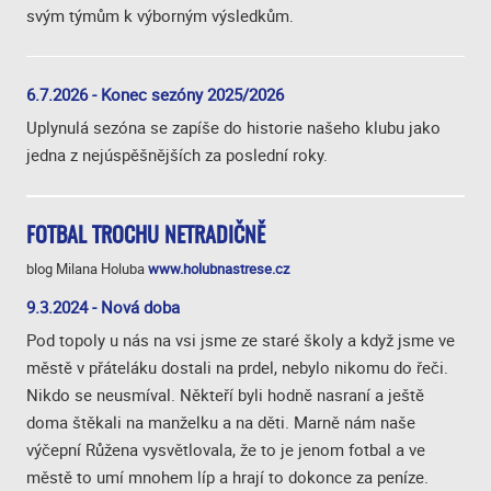
svým týmům k výborným výsledkům.
6.7.2026 - Konec sezóny 2025/2026
Uplynulá sezóna se zapíše do historie našeho klubu jako
jedna z nejúspěšnějších za poslední roky.
FOTBAL TROCHU NETRADIČNĚ
blog Milana Holuba
www.holubnastrese.cz
9.3.2024 - Nová doba
Pod topoly u nás na vsi jsme ze staré školy a když jsme ve
městě v přáteláku dostali na prdel, nebylo nikomu do řeči.
Nikdo se neusmíval. Někteří byli hodně nasraní a ještě
doma štěkali na manželku a na děti. Marně nám naše
výčepní Růžena vysvětlovala, že to je jenom fotbal a ve
městě to umí mnohem líp a hrají to dokonce za peníze.