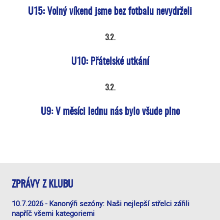
U15: Volný víkend jsme bez fotbalu nevydrželi
3.2.
U10: Přátelské utkání
3.2.
U9: V měsíci lednu nás bylo všude plno
ZPRÁVY Z KLUBU
10.7.2026 - Kanonýři sezóny: Naši nejlepší střelci zářili
napříč všemi kategoriemi