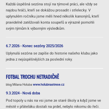
Každá úspěšná sezóna stojí na týmové práci, ale vždy se
najdou hráči, kteří se dokážou prosadit i střelecky. V
uplynulém ročníku jsme měli hned několik kanonýrů, kteří
pravidelně zatěžovali konta soupeřů a výrazně pomohli
svým týmům k výborným výsledkům.
6.7.2026 - Konec sezóny 2025/2026
Uplynulá sezóna se zapíše do historie našeho klubu jako
jedna z nejúspěšnějších za poslední roky.
FOTBAL TROCHU NETRADIČNĚ
blog Milana Holuba
www.holubnastrese.cz
9.3.2024 - Nová doba
Pod topoly u nás na vsi jsme ze staré školy a když jsme ve
městě v přáteláku dostali na prdel, nebylo nikomu do řeči.