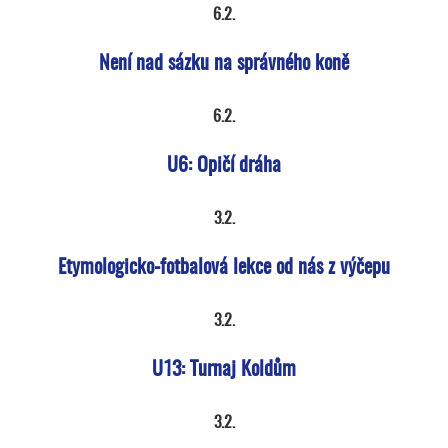
6.2.
Není nad sázku na správného koně
6.2.
U6: Opičí dráha
3.2.
Etymologicko-fotbalová lekce od nás z výčepu
3.2.
U13: Turnaj Koldům
3.2.