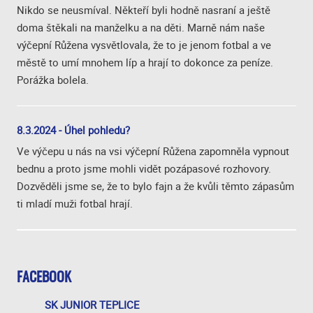
Nikdo se neusmíval. Někteří byli hodně nasraní a ještě
doma štěkali na manželku a na děti. Marně nám naše
výčepní Růžena vysvětlovala, že to je jenom fotbal a ve
městě to umí mnohem líp a hrají to dokonce za peníze.
Porážka bolela.
8.3.2024 - Úhel pohledu?
Ve výčepu u nás na vsi výčepní Růžena zapomněla vypnout
bednu a proto jsme mohli vidět pozápasové rozhovory.
Dozvěděli jsme se, že to bylo fajn a že kvůli těmto zápasům
ti mladí muži fotbal hrají.
FACEBOOK
SK JUNIOR TEPLICE