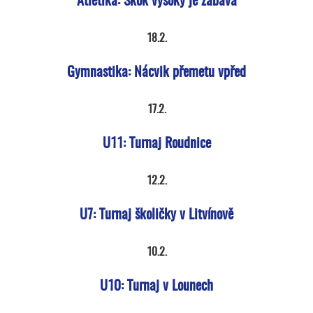
Atletika: Skok vysoký je zábava
18.2.
Gymnastika: Nácvik přemetu vpřed
17.2.
U11: Turnaj Roudnice
12.2.
U7: Turnaj školičky v Litvínově
10.2.
U10: Turnaj v Lounech