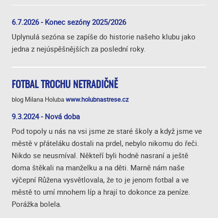
6.7.2026 - Konec sezóny 2025/2026
Uplynulá sezóna se zapíše do historie našeho klubu jako
jedna z nejúspěšnějších za poslední roky.
FOTBAL TROCHU NETRADIČNĚ
blog Milana Holuba
www.holubnastrese.cz
9.3.2024 - Nová doba
Pod topoly u nás na vsi jsme ze staré školy a když jsme ve
městě v přáteláku dostali na prdel, nebylo nikomu do řeči.
Nikdo se neusmíval. Někteří byli hodně nasraní a ještě
doma štěkali na manželku a na děti. Marně nám naše
výčepní Růžena vysvětlovala, že to je jenom fotbal a ve
městě to umí mnohem líp a hrají to dokonce za peníze.
Porážka bolela.