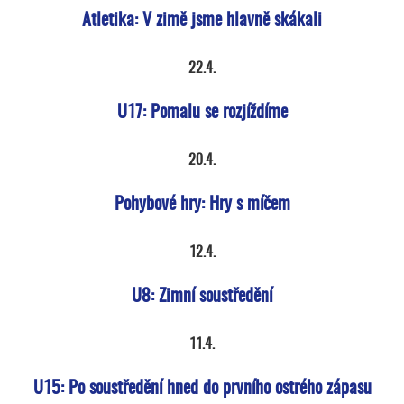
Atletika: V zimě jsme hlavně skákali
22.4.
U17: Pomalu se rozjíždíme
20.4.
Pohybové hry: Hry s míčem
12.4.
U8: Zimní soustředění
11.4.
U15: Po soustředění hned do prvního ostrého zápasu