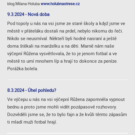
blog Milana Holuba
www.holubnastrese.cz
9.3.2024 - Nová doba
Pod topoly u nás na vsi jsme ze staré školy a když jsme ve
městě v přáteláku dostali na prdel, nebylo nikomu do řeči.
Nikdo se neusmíval. Někteří byli hodně nasraní a ještě
doma štěkali na manželku a na děti. Marně nám naše
výčepní Růžena vysvětlovala, že to je jenom fotbal a ve
městě to umí mnohem líp a hrají to dokonce za peníze.
Porážka bolela.
8.3.2024 - Úhel pohledu?
Ve výčepu u nás na vsi výčepní Růžena zapomněla vypnout
bednu a proto jsme mohli vidět pozápasové rozhovory.
Dozvěděli jsme se, že to bylo fajn a že kvůli těmto zápasům
ti mladí muži fotbal hrají.