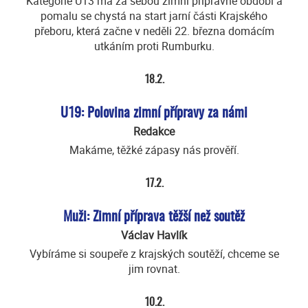
Kategorie U13 má za sebou zimní přípravné období a
pomalu se chystá na start jarní části Krajského
přeboru, která začne v neděli 22. března domácím
utkáním proti Rumburku.
18.2.
U19: Polovina zimní přípravy za námi
Redakce
Makáme, těžké zápasy nás prověří.
17.2.
Muži: Zimní příprava těžší než soutěž
Václav Havlík
Vybíráme si soupeře z krajských soutěží, chceme se
jim rovnat.
10.2.