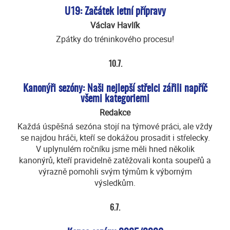
U19: Začátek letní přípravy
Václav Havlík
Zpátky do tréninkového procesu!
10.7.
Kanonýři sezóny: Naši nejlepší střelci zářili napříč
všemi kategoriemi
Redakce
Každá úspěšná sezóna stojí na týmové práci, ale vždy
se najdou hráči, kteří se dokážou prosadit i střelecky.
V uplynulém ročníku jsme měli hned několik
kanonýrů, kteří pravidelně zatěžovali konta soupeřů a
výrazně pomohli svým týmům k výborným
výsledkům.
6.7.