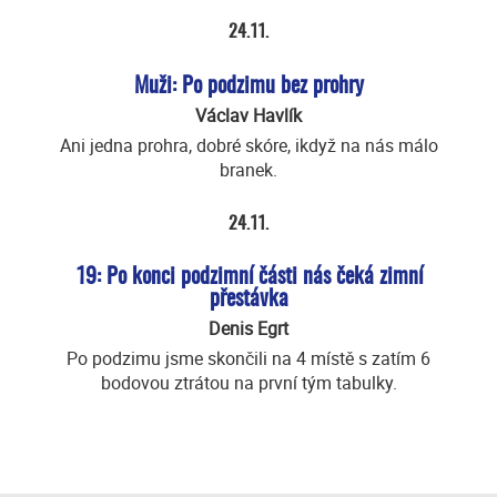
24.11.
Muži: Po podzimu bez prohry
Václav Havlík
Ani jedna prohra, dobré skóre, ikdyž na nás málo
branek.
24.11.
19: Po konci podzimní části nás čeká zimní
přestávka
Denis Egrt
Po podzimu jsme skončili na 4 místě s zatím 6
bodovou ztrátou na první tým tabulky.