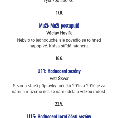
výši 760.800 Kč.
17.6.
Muži: Muži postupují!
Václav Havlík
Nebylo to jednoduché, ale povedlo se to hned
napoprvé. Krása střídá nádheru.
16.6.
U11: Hodnocení sezóny
Petr Škvor
Sezona starší přípravky ročníků 2015 a 2016 je za
námi a můžeme říct, že nám udělala velkou radost.
22.5.
U15: Hodnocení jarní části sezóny