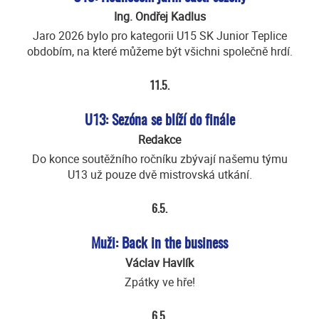
Ing. Ondřej Kadlus
Jaro 2026 bylo pro kategorii U15 SK Junior Teplice
obdobím, na které můžeme být všichni společně hrdí.
11.5.
U13: Sezóna se blíží do finále
Redakce
Do konce soutěžního ročníku zbývají našemu týmu
U13 už pouze dvě mistrovská utkání.
6.5.
Muži: Back in the business
Václav Havlík
Zpátky ve hře!
6.5.