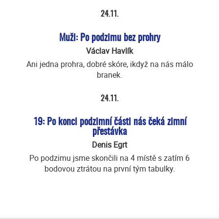
24.11.
Muži: Po podzimu bez prohry
Václav Havlík
Ani jedna prohra, dobré skóre, ikdyž na nás málo
branek.
24.11.
19: Po konci podzimní části nás čeká zimní
přestávka
Denis Egrt
Po podzimu jsme skončili na 4 místě s zatím 6
bodovou ztrátou na první tým tabulky.