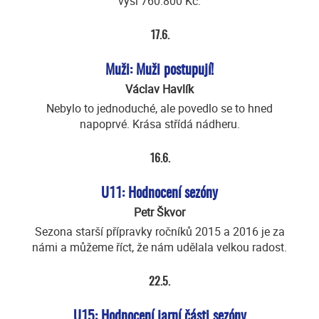
výši 760.800 Kč.
17.6.
Muži: Muži postupují!
Václav Havlík
Nebylo to jednoduché, ale povedlo se to hned
napoprvé. Krása střídá nádheru.
16.6.
U11: Hodnocení sezóny
Petr Škvor
Sezona starší přípravky ročníků 2015 a 2016 je za
námi a můžeme říct, že nám udělala velkou radost.
22.5.
U15: Hodnocení jarní části sezóny