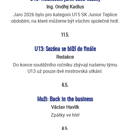
Ing. Ondřej Kadlus
Jaro 2026 bylo pro kategorii U15 SK Junior Teplice
obdobím, na které můžeme být všichni společně hrdí.
11.5.
U13: Sezóna se blíží do finále
Redakce
Do konce soutěžního ročníku zbývají našemu týmu
U13 už pouze dvě mistrovská utkání.
6.5.
Muži: Back in the business
Václav Havlík
Zpátky ve hře!
6.5.