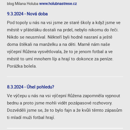
blog Milana Holuba
www.holubnastrese.cz
9.3.2024 - Nová doba
Pod topoly u nás na vsi jsme ze staré školy a když jsme ve
městě v přáteláku dostali na prdel, nebylo nikomu do řeči.
Nikdo se neusmíval. Někteří byli hodně nasraní a ještě
doma štěkali na manželku a na děti. Marně nám naše
výčepní Růžena vysvětlovala, že to je jenom fotbal a ve
městě to umí mnohem líp a hrají to dokonce za peníze.
Porážka bolela.
8.3.2024 - Úhel pohledu?
Ve výčepu u nás na vsi výčepní Růžena zapomněla vypnout
bednu a proto jsme mohli vidět pozápasové rozhovory.
Dozvěděli jsme se, že to bylo fajn a že kvůli těmto zápasům
ti mladí muži fotbal hrají.