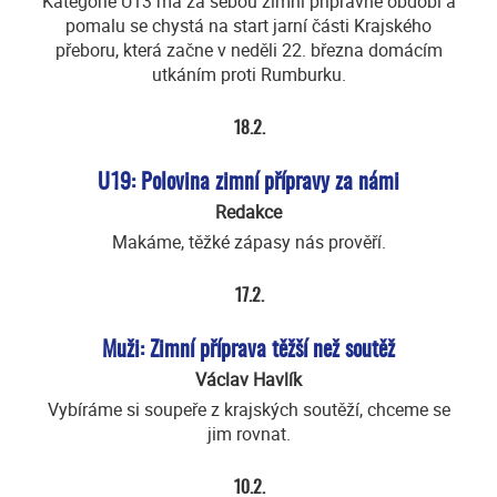
Kategorie U13 má za sebou zimní přípravné období a
pomalu se chystá na start jarní části Krajského
přeboru, která začne v neděli 22. března domácím
utkáním proti Rumburku.
18.2.
U19: Polovina zimní přípravy za námi
Redakce
Makáme, těžké zápasy nás prověří.
17.2.
Muži: Zimní příprava těžší než soutěž
Václav Havlík
Vybíráme si soupeře z krajských soutěží, chceme se
jim rovnat.
10.2.