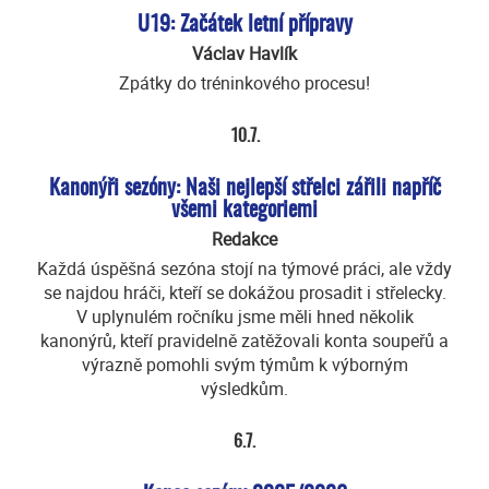
U19: Začátek letní přípravy
Václav Havlík
Zpátky do tréninkového procesu!
10.7.
Kanonýři sezóny: Naši nejlepší střelci zářili napříč
všemi kategoriemi
Redakce
Každá úspěšná sezóna stojí na týmové práci, ale vždy
se najdou hráči, kteří se dokážou prosadit i střelecky.
V uplynulém ročníku jsme měli hned několik
kanonýrů, kteří pravidelně zatěžovali konta soupeřů a
výrazně pomohli svým týmům k výborným
výsledkům.
6.7.