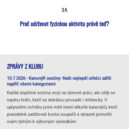
3.4.
Proč udržovat fyzickou aktivitu právě teď?
ZPRÁVY Z KLUBU
10.7.2026 - Kanonýři sezóny: Naši nejlepší střelci zářili
napříč všemi kategoriemi
Každá úspěšná sezóna stojí na týmové práci, ale vždy se
najdou hráči, kteří se dokážou prosadit i střelecky. V
uplynulém ročníku jsme měli hned několik kanonýrů, kteří
pravidelně zatěžovali konta soupeřů a výrazně pomohli
svým týmům k výborným výsledkům.