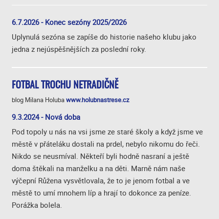
6.7.2026 - Konec sezóny 2025/2026
Uplynulá sezóna se zapíše do historie našeho klubu jako
jedna z nejúspěšnějších za poslední roky.
FOTBAL TROCHU NETRADIČNĚ
blog Milana Holuba
www.holubnastrese.cz
9.3.2024 - Nová doba
Pod topoly u nás na vsi jsme ze staré školy a když jsme ve
městě v přáteláku dostali na prdel, nebylo nikomu do řeči.
Nikdo se neusmíval. Někteří byli hodně nasraní a ještě
doma štěkali na manželku a na děti. Marně nám naše
výčepní Růžena vysvětlovala, že to je jenom fotbal a ve
městě to umí mnohem líp a hrají to dokonce za peníze.
Porážka bolela.