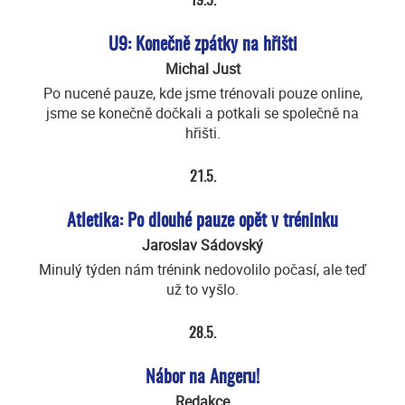
19.5.
U9: Konečně zpátky na hřišti
Michal Just
Po nucené pauze, kde jsme trénovali pouze online,
jsme se konečně dočkali a potkali se společně na
hřišti.
21.5.
Atletika: Po dlouhé pauze opět v tréninku
Jaroslav Sádovský
Minulý týden nám trénink nedovolilo počasí, ale teď
už to vyšlo.
28.5.
Nábor na Angeru!
Redakce