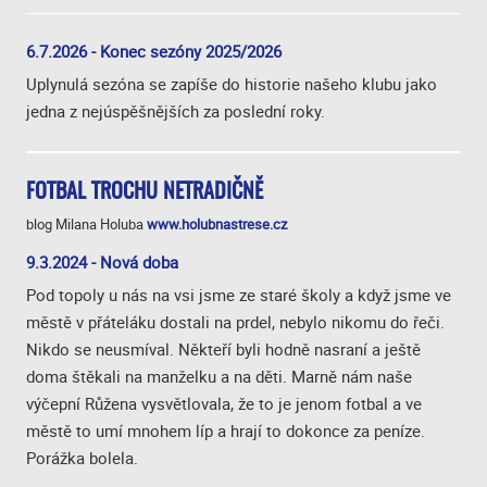
6.7.2026 - Konec sezóny 2025/2026
Uplynulá sezóna se zapíše do historie našeho klubu jako
jedna z nejúspěšnějších za poslední roky.
FOTBAL TROCHU NETRADIČNĚ
blog Milana Holuba
www.holubnastrese.cz
9.3.2024 - Nová doba
Pod topoly u nás na vsi jsme ze staré školy a když jsme ve
městě v přáteláku dostali na prdel, nebylo nikomu do řeči.
Nikdo se neusmíval. Někteří byli hodně nasraní a ještě
doma štěkali na manželku a na děti. Marně nám naše
výčepní Růžena vysvětlovala, že to je jenom fotbal a ve
městě to umí mnohem líp a hrají to dokonce za peníze.
Porážka bolela.