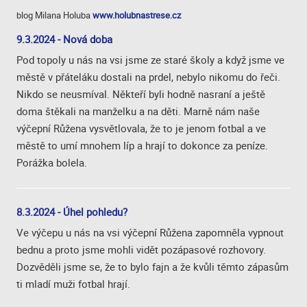
blog Milana Holuba
www.holubnastrese.cz
9.3.2024 - Nová doba
Pod topoly u nás na vsi jsme ze staré školy a když jsme ve
městě v přáteláku dostali na prdel, nebylo nikomu do řeči.
Nikdo se neusmíval. Někteří byli hodně nasraní a ještě
doma štěkali na manželku a na děti. Marně nám naše
výčepní Růžena vysvětlovala, že to je jenom fotbal a ve
městě to umí mnohem líp a hrají to dokonce za peníze.
Porážka bolela.
8.3.2024 - Úhel pohledu?
Ve výčepu u nás na vsi výčepní Růžena zapomněla vypnout
bednu a proto jsme mohli vidět pozápasové rozhovory.
Dozvěděli jsme se, že to bylo fajn a že kvůli těmto zápasům
ti mladí muži fotbal hrají.