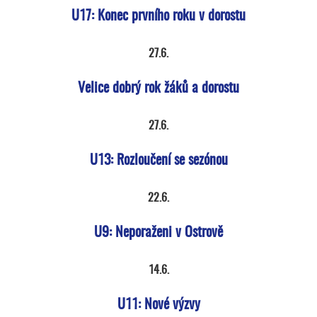
U17: Konec prvního roku v dorostu
27.6.
Velice dobrý rok žáků a dorostu
27.6.
U13: Rozloučení se sezónou
22.6.
U9: Neporaženi v Ostrově
14.6.
U11: Nové výzvy