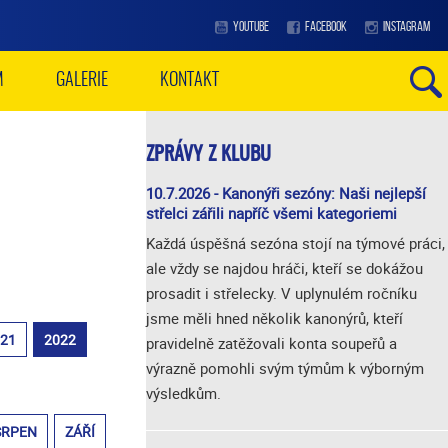
YOUTUBE
FACEBOOK
INSTAGRAM
M
GALERIE
KONTAKT
ZPRÁVY Z KLUBU
10.7.2026 - Kanonýři sezóny: Naši nejlepší
střelci zářili napříč všemi kategoriemi
Každá úspěšná sezóna stojí na týmové práci,
ale vždy se najdou hráči, kteří se dokážou
prosadit i střelecky. V uplynulém ročníku
jsme měli hned několik kanonýrů, kteří
021
2022
pravidelně zatěžovali konta soupeřů a
výrazně pomohli svým týmům k výborným
výsledkům.
SRPEN
ZÁŘÍ