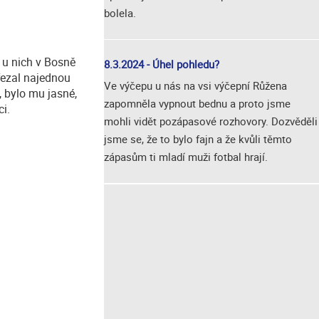
bolela.
k u nich v Bosně
8.3.2024 - Úhel pohledu?
řezal najednou
Ve výčepu u nás na vsi výčepní Růžena
, bylo mu jasné,
zapomněla vypnout bednu a proto jsme
ci.
mohli vidět pozápasové rozhovory. Dozvěděli
jsme se, že to bylo fajn a že kvůli těmto
zápasům ti mladí muži fotbal hrají.