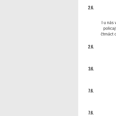
2.6.
I u nás 
polica
čtrnáct 
2.6.
3.6.
7.6.
7.6.