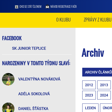
CHCI SE STÁT ČLENEM
NÁVOD REGISTRACE FAČR
O KLUBU
ZPRÁVY Z KLUBU
FACEBOOK
SK JUNIOR TEPLICE
Archiv
NAROZENINY V TOMTO TÝDNU SLAVÍ:
ARCHIV ČLÁNKŮ
VALENTÝNA NOVÁKOVÁ
2012
2013
ADÉLA SOKOLOVÁ
2023
2024
LEDEN
ÚNO
DANIEL ŠŤÁSTKA