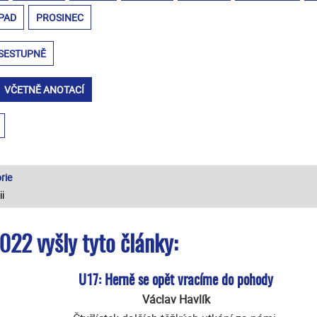
PAD
PROSINEC
SESTUPNĚ
VČETNĚ ANOTACÍ
rie
022 vyšly tyto články:
U17: Herně se opět vracíme do pohody
Václav Havlík