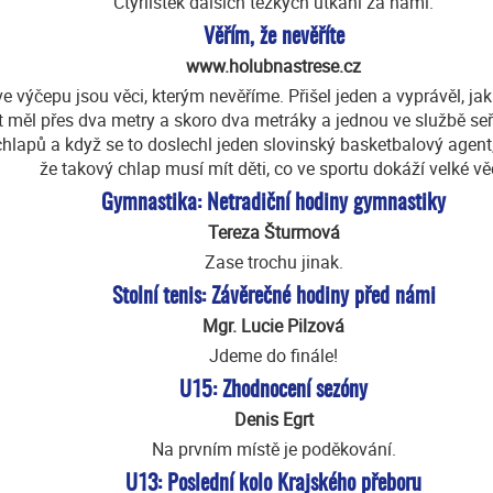
Čtyřlístek dalších těžkých utkání za námi.
Věřím, že nevěříte
www.holubnastrese.cz
ve výčepu jsou věci, kterým nevěříme. Přišel jeden a vyprávěl, ja
jt měl přes dva metry a skoro dva metráky a jednou ve službě se
chlapů a když se to doslechl jeden slovinský basketbalový agent
že takový chlap musí mít děti, co ve sportu dokáží velké vě
Gymnastika: Netradiční hodiny gymnastiky
Tereza Šturmová
Zase trochu jinak.
Stolní tenis: Závěrečné hodiny před námi
Mgr. Lucie Pilzová
Jdeme do finále!
U15: Zhodnocení sezóny
Denis Egrt
Na prvním místě je poděkování.
U13: Poslední kolo Krajského přeboru