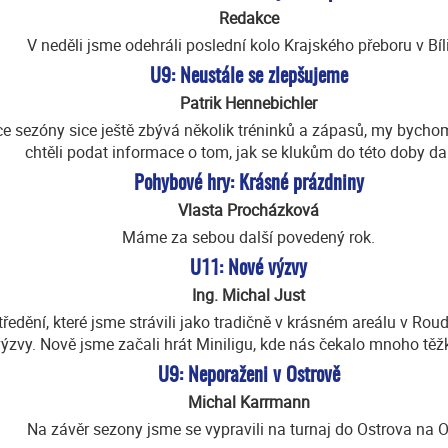
Redakce
V neděli jsme odehráli poslední kolo Krajského přeboru v Bíl
U9: Neustále se zlepšujeme
Patrik Hennebichler
e sezóny sice ještě zbývá několik tréninků a zápasů, my bych
chtěli podat informace o tom, jak se klukům do této doby dař
Pohybové hry: Krásné prázdniny
Vlasta Procházková
Máme za sebou další povedený rok.
U11: Nové výzvy
Ing. Michal Just
ředění, které jsme strávili jako tradičně v krásném areálu v Roud
ýzvy. Nově jsme začali hrát Miniligu, kde nás čekalo mnoho tě
U9: Neporaženi v Ostrově
Michal Karrmann
Na závěr sezony jsme se vypravili na turnaj do Ostrova na O