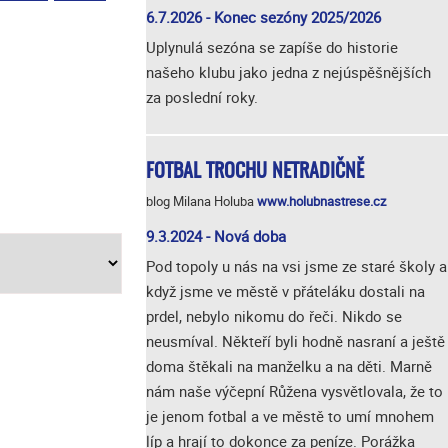
6.7.2026 - Konec sezóny 2025/2026
Uplynulá sezóna se zapíše do historie
našeho klubu jako jedna z nejúspěšnějších
za poslední roky.
FOTBAL TROCHU NETRADIČNĚ
blog Milana Holuba
www.holubnastrese.cz
9.3.2024 - Nová doba
Pod topoly u nás na vsi jsme ze staré školy a
když jsme ve městě v přáteláku dostali na
prdel, nebylo nikomu do řeči. Nikdo se
neusmíval. Někteří byli hodně nasraní a ještě
doma štěkali na manželku a na děti. Marně
nám naše výčepní Růžena vysvětlovala, že to
je jenom fotbal a ve městě to umí mnohem
líp a hrají to dokonce za peníze. Porážka