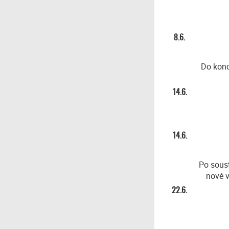
8.6.
Do konc
14.6.
14.6.
Po soust
nové v
22.6.