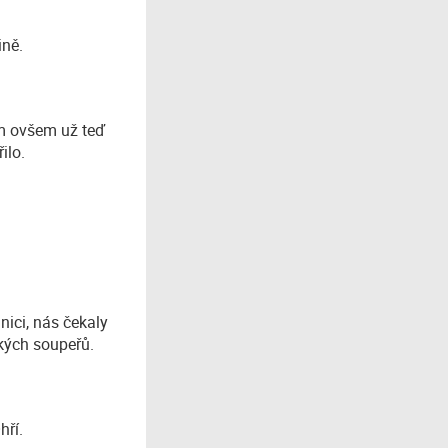
ině.
om ovšem už teď
ilo.
nici, nás čekaly
žkých soupeřů.
hří.