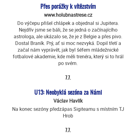
Přes porážky k vítězstvím
www.holubnastrese.cz
Do výčepu přišel chlápek a objednal si Jupitera.
Nejdřív jsme se báli, že se jedná o začínajícího
astrologa, ale ukázalo se, že je z Belgie a přes pivo.
Dostal Braník. Prý, ať si moc nezvyká. Dopil třetí a
začal nám vyprávět, jak byl šéfem mládežnické
fotbalové akademie, kde měli trenéra, který si to hrál
po svém.
7.7.
U13: Neobyklá sezóna za Námi
Václav Havlík
Na konec sezóny předzápas Sigiteamu s místním TJ
Hrob
7.7.