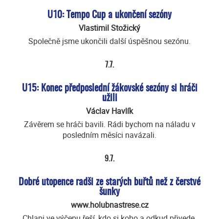
U10: Tempo Cup a ukončení sezóny
Vlastimil Stožický
Společně jsme ukončili další úspěšnou sezónu.
7.7.
U15: Konec předposlední žákovské sezóny si hráči
užili
Václav Havlík
Závěrem se hráči bavili. Rádi bychom na náladu v
posledním měsíci navázali.
9.7.
Dobré utopence radši ze starých buřtů než z čerstvé
šunky
www.holubnastrese.cz
Chlapi ve výčepu řeší, kdo si koho a odkud přivede.