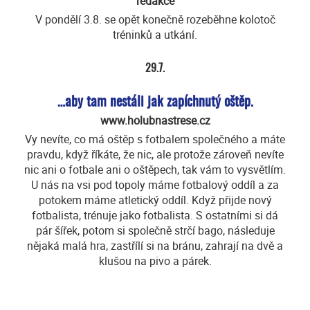
redakce
V pondělí 3.8. se opět konečně rozeběhne kolotoč
tréninků a utkání.
29.7.
…aby tam nestáli jak zapíchnutý oštěp.
www.holubnastrese.cz
Vy nevíte, co má oštěp s fotbalem společného a máte
pravdu, když říkáte, že nic, ale protože zároveň nevíte
nic ani o fotbale ani o oštěpech, tak vám to vysvětlím.
U nás na vsi pod topoly máme fotbalový oddíl a za
potokem máme atletický oddíl. Když přijde nový
fotbalista, trénuje jako fotbalista. S ostatními si dá
pár šířek, potom si společně strčí bago, následuje
nějaká malá hra, zastřílí si na bránu, zahrají na dvě a
klušou na pivo a párek.