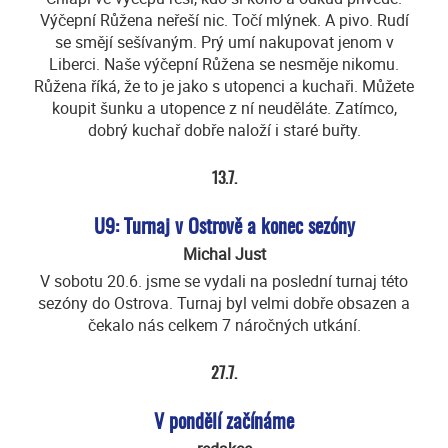
Výčepní Růžena neřeší nic. Točí mlýnek. A pivo. Rudí
se smějí sešívaným. Prý umí nakupovat jenom v
Liberci. Naše výčepní Růžena se nesměje nikomu.
Růžena říká, že to je jako s utopenci a kuchaři. Můžete
koupit šunku a utopence z ní neuděláte. Zatímco,
dobrý kuchař dobře naloží i staré buřty.
13.7.
U9: Turnaj v Ostrově a konec sezóny
Michal Just
V sobotu 20.6. jsme se vydali na poslední turnaj této
sezóny do Ostrova. Turnaj byl velmi dobře obsazen a
čekalo nás celkem 7 náročných utkání.
27.7.
V pondělí začínáme