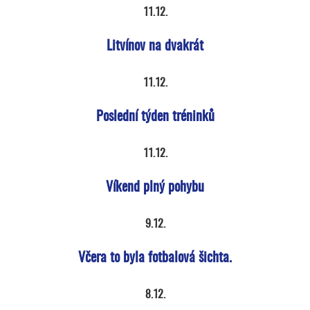
11.12.
Litvínov na dvakrát
11.12.
Poslední týden tréninků
11.12.
Víkend plný pohybu
9.12.
Včera to byla fotbalová šichta.
8.12.