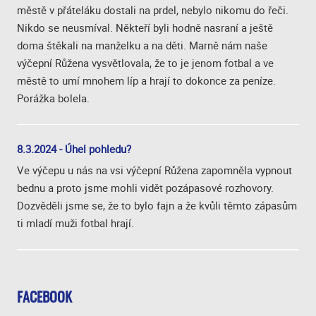
městě v přáteláku dostali na prdel, nebylo nikomu do řeči.
Nikdo se neusmíval. Někteří byli hodně nasraní a ještě
doma štěkali na manželku a na děti. Marně nám naše
výčepní Růžena vysvětlovala, že to je jenom fotbal a ve
městě to umí mnohem líp a hrají to dokonce za peníze.
Porážka bolela.
8.3.2024 - Úhel pohledu?
Ve výčepu u nás na vsi výčepní Růžena zapomněla vypnout
bednu a proto jsme mohli vidět pozápasové rozhovory.
Dozvěděli jsme se, že to bylo fajn a že kvůli těmto zápasům
ti mladí muži fotbal hrají.
FACEBOOK