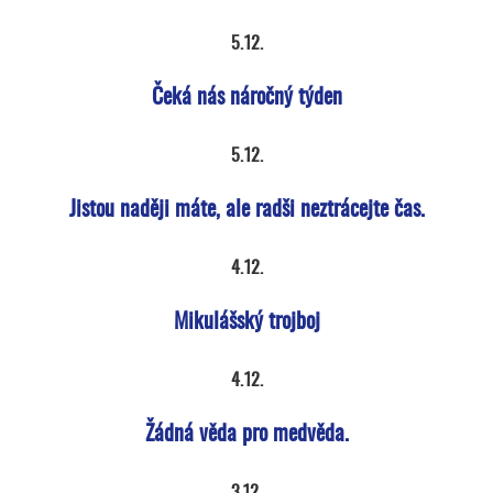
5.12.
Čeká nás náročný týden
5.12.
Jistou naději máte, ale radši neztrácejte čas.
4.12.
Mikulášský trojboj
4.12.
Žádná věda pro medvěda.