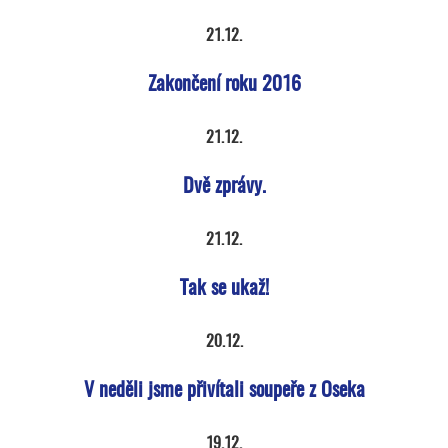
21.12.
Zakončení roku 2016
21.12.
Dvě zprávy.
21.12.
Tak se ukaž!
20.12.
V neděli jsme přivítali soupeře z Oseka
19.12.