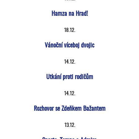
Hamza na Hrad!
18.12.
Vánoční víceboj dvojic
14.12.
Utkání proti rodičům
14.12.
Rozhovor se Zdeňkem Bažantem
13.12.